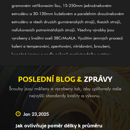
gramovém vstřikovacím lisu, 15-250mm jednošnekovém
extrudéru a 30-130mm kuželovém a paralelním dvoušnekovém
extrudéru a všech druzích gumárenských strojů, tkacích strojů,
nafukovacích potravinářských strojů. Všechny výrobky jsou
vyrobeny z kvalitní oceli 38CrMoALA. Využitím jemných procesů
kalení a temperování, zpevňování, nitridování, broušení,
konečné úpravy a podle pokynů mezinárodního systému
kontroly kvality ISO9002 jsou produkty v souladu s
mezinárodními standardy. Šroubový válec ze slitiny GⅡ 113 na
bázi niklu (poslední 3# ocel) je také jedním z našich prvních
POSLEDNÍ BLOG &
ZPRÁVY
produktů; je použitelný pro svařování slitinových bimetalů (PTA).
Šrouby jsou měřeny a vyrobeny tak, aby splňovaly vaše
Kromě poskytování balančního vybavení pro kompletní strojní
nejvyšší standardy kvality a výkonu.
společnosti v zahraničí jsme také předním dodavatelem
poskytujícím služby OEM, pomoc při geodézii a mapování,
Jan 23,2025
jakož i projekční služby pro velké a malé společnosti doma. Bez
Jak ovlivňuje poměr délky k průměru
ohledu na to, zda jste naším stávajícím partnerem nebo