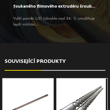
potenciálním zákazníkem, s produkty a službami srdečně
foukaného filmového extrudéru šroubu
vítáme vaši návštěvu a dotazy s našimi srdečnými a
zpracování materiálu a vlastnosti filmu?
Vyšší poměr L/D (obvykle nad 24: 1) umožňuje
promyšlenými službami.
lepší míchán...
SOUVISEJÍCÍ PRODUKTY