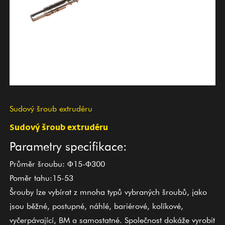
Sudový šroub extrudéru
Sudový šroub extrudéru
Parametry specifikace:
Průměr šroubu: Φ15-Φ300
Poměr tahu:15-53
Šrouby lze vybírat z mnoha typů vybraných šroubů, jako
jsou běžné, postupné, náhlé, bariérové, kolíkové,
vyčerpávající, BM a samostatné. Společnost dokáže vyrobit