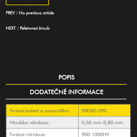
PREV：No previous article
NEXT：Peletovací šroub
POPIS
DODATEČNÉ INFORMACE
Tvrdost kalení a popouštění:
HB260-290
Hloubka nitridace:
0,50 mm-0,80 mm
Tvrdost nitridace:
900-1000HV