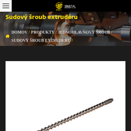
Sudový šroub extrudéru
DOMOV
/
PRODUKTY
/
JEDNOHLAVŇOVÝ ŠROUB
/
SUDOVÝ ŠROUB EXTRUDÉRU
/