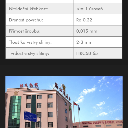
Nitridační křehkost:
<= 1 úroveň
Drsnost povrchu:
Ra 0,32
Přímost šroubu:
0,015 mm
Tloušťka vrstvy slitiny:
2-3 mm
Tvrdost vrstvy slitiny:
HRC58-65