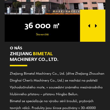
36 000 ㎡
25 
Staveniště
Pros
O NÁS
ZHEJIANG
BIMETAL
MACHINERY CO., LTD.
Zhejiang Bimetal Machinery Co., Ltd. (dříve Zhejiang Zhoushan
Dinghai Chen’s Machinery Co., Ltd.) se nachází na pobřeží
Východočínského moře, v sousedství známého mezinárodního
hlubinného přístavu – přístavu Ningbo Beilun.
Bimetal se specializuje na výrobu sérií šroubů, pryžových
tavných válců. Produkty jsou široce používány v 30-40000