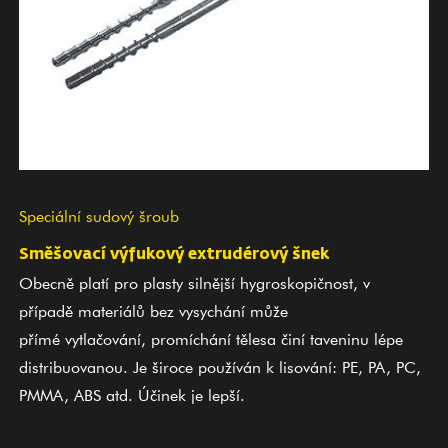
Speciální sudový šroub
Směšovací výfukový extrudérový šnek
Obecně platí pro plasty silnější hygroskopičnost, v
případě materiálů bez vysychání může
přímé vytlačování, promíchání tělesa činí taveninu lépe
distribuovanou. Je široce používán k lisování: PE, PA, PC,
PMMA, ABS atd. Účinek je lepší.