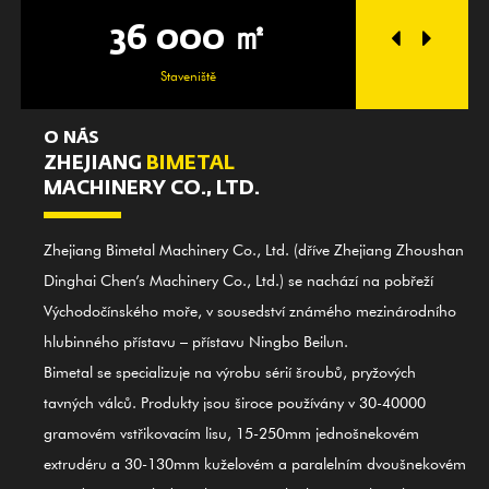
36 000 ㎡
25
Staveniště
O NÁS
ZHEJIANG
BIMETAL
MACHINERY CO., LTD.
Zhejiang Bimetal Machinery Co., Ltd. (dříve Zhejiang Zhoushan
Dinghai Chen’s Machinery Co., Ltd.) se nachází na pobřeží
Východočínského moře, v sousedství známého mezinárodního
hlubinného přístavu – přístavu Ningbo Beilun.
Bimetal se specializuje na výrobu sérií šroubů, pryžových
tavných válců. Produkty jsou široce používány v 30-40000
gramovém vstřikovacím lisu, 15-250mm jednošnekovém
extrudéru a 30-130mm kuželovém a paralelním dvoušnekovém