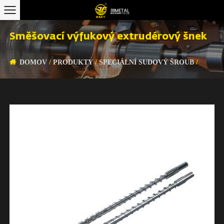
Směšovací výfukový extrudérový šnek
DOMOV
/
PRODUKTY
/
SPECIÁLNÍ SUDOVÝ ŠROUB
/