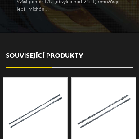
Vyšší poměr L/D (obvykle nad 24: 1) umožňuje
promyšlenými službami.
lepší míchán...
SOUVISEJÍCÍ PRODUKTY