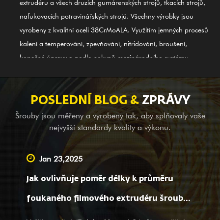
extrudéru a všech druzích gumárenských strojů, tkacích strojů,
nafukovacích potravinářských strojů. Všechny výrobky jsou
vyrobeny z kvalitní oceli 38CrMoALA. Využitím jemných procesů
kalení a temperování, zpevňování, nitridování, broušení,
konečné úpravy a podle pokynů mezinárodního systému
kontroly kvality ISO9002 jsou produkty v souladu s
mezinárodními standardy. Šroubový válec ze slitiny GⅡ 113 na
bázi niklu (poslední 3# ocel) je také jedním z našich prvních
POSLEDNÍ BLOG &
ZPRÁVY
produktů; je použitelný pro svařování slitinových bimetalů (PTA).
Šrouby jsou měřeny a vyrobeny tak, aby splňovaly vaše
Kromě poskytování balančního vybavení pro kompletní strojní
nejvyšší standardy kvality a výkonu.
společnosti v zahraničí jsme také předním dodavatelem
poskytujícím služby OEM, pomoc při geodézii a mapování,
Jan 23,2025
jakož i projekční služby pro velké a malé společnosti doma. Bez
Jak ovlivňuje poměr délky k průměru
ohledu na to, zda jste naším stávajícím partnerem nebo
potenciálním zákazníkem, s produkty a službami srdečně
foukaného filmového extrudéru šroubu
vítáme vaši návštěvu a dotazy s našimi srdečnými a
zpracování materiálu a vlastnosti filmu?